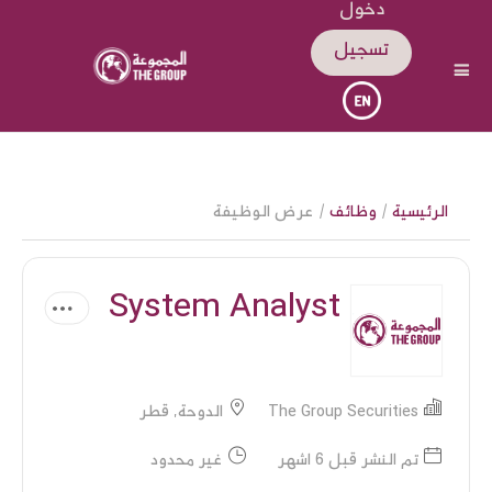
دخول
تسجيل
الرئيسية
/
وظائف
/ عرض الوظيفة
System Analyst
The Group Securities
الدوحة, قطر
تم النشر قبل 6 اشهر
غير محدود